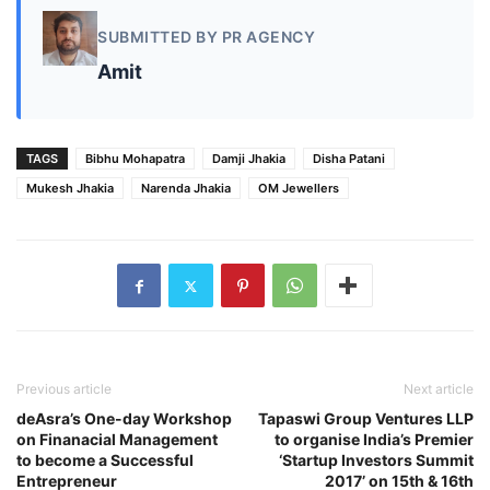
SUBMITTED BY PR AGENCY
Amit
TAGS
Bibhu Mohapatra
Damji Jhakia
Disha Patani
Mukesh Jhakia
Narenda Jhakia
OM Jewellers
Previous article
Next article
deAsra’s One-day Workshop
Tapaswi Group Ventures LLP
on Finanacial Management
to organise India’s Premier
to become a Successful
‘Startup Investors Summit
Entrepreneur
2017’ on 15th & 16th