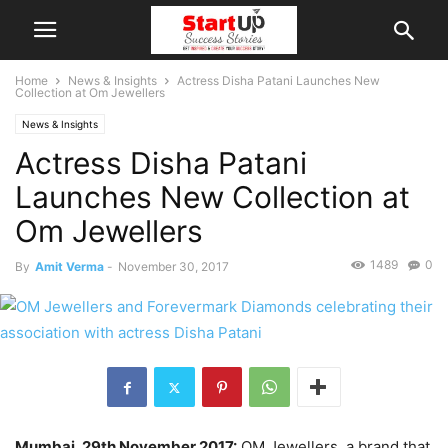
Home
News & Insights
Actress Disha Patani Launches New
Collection at Om Jewellers
News & Insights
Actress Disha Patani
Launches New Collection at
Om Jewellers
1489
0
By
Amit Verma
-
November 30, 2017
Mumbai, 29th November 2017:
OM Jewellers, a brand that