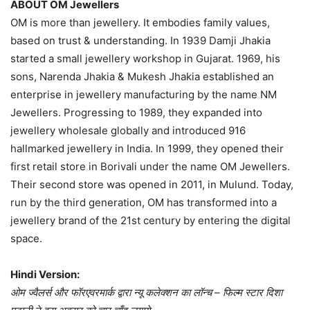
ABOUT OM Jewellers
OM is more than jewellery. It embodies family values,
based on trust & understanding. In 1939 Damji Jhakia
started a small jewellery workshop in Gujarat. 1969, his
sons, Narenda Jhakia & Mukesh Jhakia established an
enterprise in jewellery manufacturing by the name NM
Jewellers. Progressing to 1989, they expanded into
jewellery wholesale globally and introduced 916
hallmarked jewellery in India. In 1999, they opened their
first retail store in Borivali under the name OM Jewellers.
Their second store was opened in 2011, in Mulund. Today,
run by the third generation, OM has transformed into a
jewellery brand of the 21st century by entering the digital
space.
Hindi Version:
ओम ज्वैलर्स और फॉरएवरमार्क द्वारा न्यू कलेक्शन का लॉन्च – फिल्म स्टार दिशा