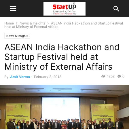
Home
News & Insights
ASEAN India Hackathon and Startup Festival
held at Ministry of External Affairs
News & Insights
ASEAN India Hackathon and
Startup Festival held at
Ministry of External Affairs
1252
0
By
Amit Verma
-
February 3, 2018